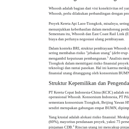
Whoosh adalah bagian dari visi konektivitas rel yan
Whoosh, perlu dilakukan perbandingan dengan pro
Proyek Kereta Api Laos-Tiongkok, misalnya, sering
menunjukkan keberhasilan dalam mendorong perdag
Sementara itu, Whoosh dan East Coast Rail Link 
biaya dan perlunya negosiasi ulang pembiayaan.
Dalam konteks BRI, struktur pembiayaan Whoosh me
sering membahas risiko "jebakan utang" (
debt-trap
5
mengambil keputusan pembangunan.
Analisis me
Tiongkok dalam memitigasi risiko finansial proye
teknologi dan rantai pasokan. Hal ini karena meski
finansial utang ditanggung oleh konsorsium BUMN
Struktur Kepemilikan dan Pengend
PT Kereta Cepat Indonesia-China (KCIC) adalah e
operasional Whoosh. Konsorsium Indonesia, PT Pi
sementara konsorsium Tiongkok, Beijing Yawan HSR
sendiri merupakan gabungan empat BUMN, dipimpin 
Yang krusial adalah alokasi risiko finansial. Mes
(60%), mayoritas pendanaan proyek, yakni 75 perse
4
pinjaman CDB.
Rincian utang ini mencakup pinja