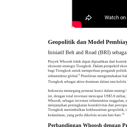
Geopolitik dan Model Pembia
Inisiatif Belt and Road (BRI) seba
Proyek Whoosh tidak dapat dipisahkan dari konteks
ekonomi strategis Tiongkok. Dalam perspektif ekono
bagi Tiongkok untuk memperluas pengaruh politik 
9
infrastruktur global.
Penelitian mengemukakan bah
Tiongkok sebagai aktor dominan dalam tata kelola 
Indonesia memegang peranan kunci dalam strategi BR
ini, dengan total investasi mencapai US$5.6 miliar, 
Whoosh, sebagai investasi infrastruktur unggulan, 
menjanjikan peningkatan konektivitas dan percep
Tiongkok menimbulkan kekhawatiran geopolitik, ter
10
kedaulatan, yang perlu dikelola secara hati-hati.
Perbandingan Whoosh dengan P