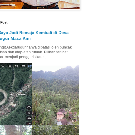
 Post
Saya Jadi Remaja Kembali di Desa
ugur Masa Kini
ngit Aekgarugur hanya dibatasi oleh puncak
isan dan atap-atap rumah. Pilihan terlihat
a: menjadi pengguris karet,...