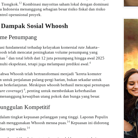
12
i Tiongkok.
Kombinasi mayoritas saham lokal dengan dominasi
a Indonesia menanggung sebagian besar risiko fiskal dan risiko
trol operasional proyek.
n Dampak Sosial Whoosh
lume Penumpang
si fundamental terhadap kelayakan komersial rute Jakarta–
hoosh telah mencatat peningkatan volume penumpang yang
2
rian
dan total lebih dari 12 juta penumpang hingga awal 2025
4
hi ekspektasi, tetapi juga melampaui prediksi awal.
hwa Whoosh telah bertransformasi menjadi "kereta komuter
n untuk perjalanan pulang-pergi harian, bukan sekadar untuk
l dan berkelanjutan. Meskipun whoosh berhasil mencapai penutupan
4
ture coverage
)
, penting untuk membedakan keberhasilan
 menanggung kewajiban utang pokok dan bunga yang besar.
unggulan Kompetitif
dalam tingkat kepuasan pelanggan yang tinggi. Laporan Populix
14
rnah menggunakan Whoosh merasa puas.
Kepuasan ini didorong
14
dan tepat waktu.