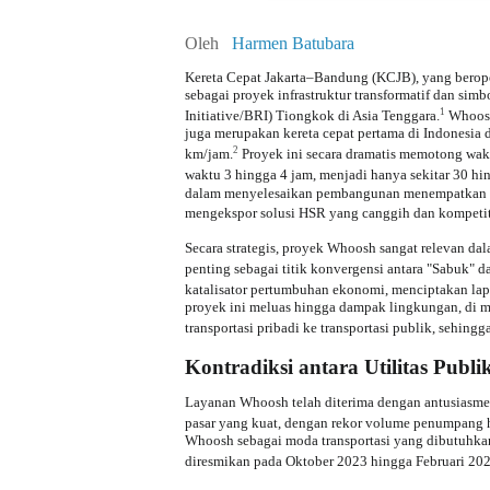
Oleh
Harmen Batubara
Kereta Cepat Jakarta–Bandung (KCJB), yang berop
sebagai proyek infrastruktur transformatif dan simb
1
Initiative/BRI) Tiongkok di Asia Tenggara.
Whoosh 
juga merupakan kereta cepat pertama di Indonesia 
2
km/jam.
Proyek ini secara dramatis memotong wa
waktu 3 hingga 4 jam, menjadi hanya sekitar 30 hi
dalam menyelesaikan pembangunan menempatkan 
mengekspor solusi HSR yang canggih dan kompetit
Secara strategis, proyek Whoosh sangat relevan d
penting sebagai titik konvergensi antara "Sabuk" da
katalisator pertumbuhan ekonomi, menciptakan lap
proyek ini meluas hingga dampak lingkungan, di m
transportasi pribadi ke transportasi publik, sehingg
Kontradiksi antara Utilitas Publi
Layanan Whoosh telah diterima dengan antusiasme 
pasar yang kuat, dengan rekor volume penumpang 
Whoosh sebagai moda transportasi yang dibutuhkan
diresmikan pada Oktober 2023 hingga Februari 202