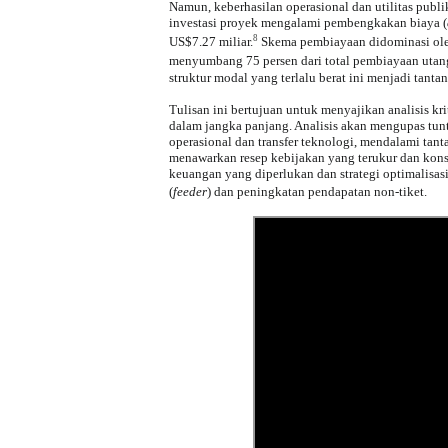
Namun, keberhasilan operasional dan utilitas publik
investasi proyek mengalami pembengkakan biaya (
8
US$7.27 miliar.
Skema pembiayaan didominasi ole
menyumbang 75 persen dari total pembiayaan utan
struktur modal yang terlalu berat ini menjadi tan
Tulisan ini bertujuan untuk menyajikan analisis kr
dalam jangka panjang. Analisis akan mengupas tunt
operasional dan transfer teknologi, mendalami tant
menawarkan resep kebijakan yang terukur dan konst
keuangan yang diperlukan dan strategi optimalisas
(
feeder
) dan peningkatan pendapatan non-tiket.