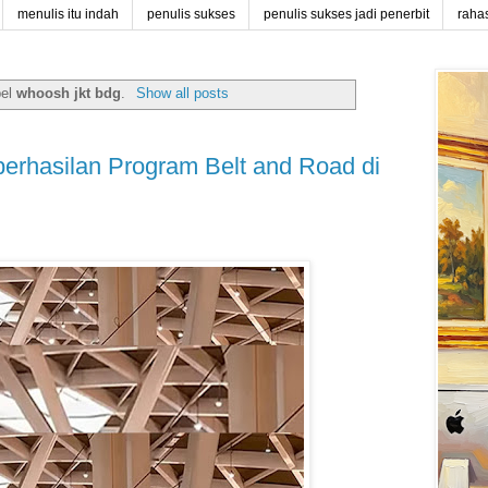
menulis itu indah
penulis sukses
penulis sukses jadi penerbit
raha
bel
whoosh jkt bdg
.
Show all posts
rhasilan Program Belt and Road di