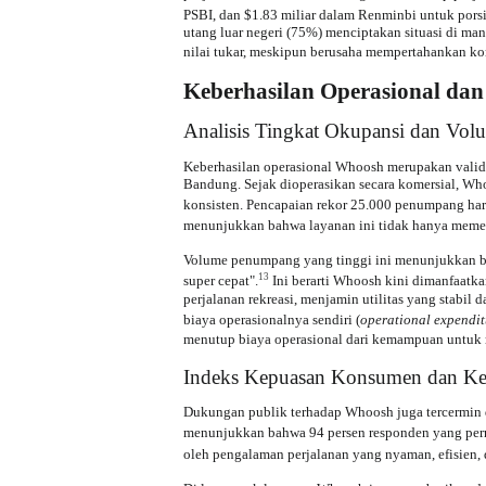
PSBI, dan $1.83 miliar dalam Renminbi untuk pors
utang luar negeri (75%) menciptakan situasi di man
nilai tukar, meskipun berusaha mempertahankan kon
Keberhasilan Operasional da
Analisis Tingkat Okupansi dan Vo
Keberhasilan operasional Whoosh merupakan valida
Bandung. Sejak dioperasikan secara komersial, W
konsisten. Pencapaian rekor 25.000 penumpang ha
menunjukkan bahwa layanan ini tidak hanya memenu
Volume penumpang yang tinggi ini menunjukkan ba
13
super cepat".
Ini berarti Whoosh kini dimanfaatka
perjalanan rekreasi, menjamin utilitas yang stabi
biaya operasionalnya sendiri (
operational expendi
menutup biaya operasional dari kemampuan untuk
Indeks Kepuasan Konsumen dan Ke
Dukungan publik terhadap Whoosh juga tercermin 
menunjukkan bahwa 94 persen responden yang pe
oleh pengalaman perjalanan yang nyaman, efisien, 