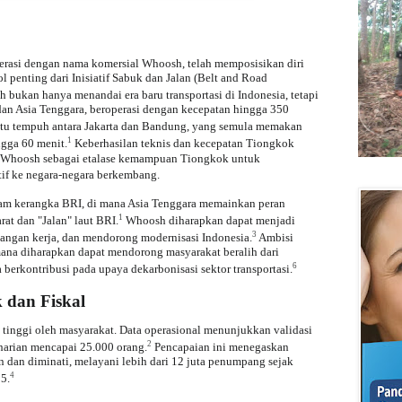
erasi dengan nama komersial Whoosh, telah memposisikan diri
ol penting dari Inisiatif Sabuk dan Jalan (Belt and Road
bukan hanya menandai era baru transportasi di Indonesia, tetapi
dan Asia Tenggara, beroperasi dengan kecepatan hingga 350
ktu tempuh antara Jakarta dan Bandung, yang semula memakan
1
ngga 60 menit.
Keberhasilan teknis dan kecepatan Tiongkok
Whoosh sebagai etalase kemampuan Tiongkok untuk
if ke negara-negara berkembang.
alam kerangka BRI, di mana Asia Tenggara memainkan peran
1
rat dan "Jalan" laut BRI.
Whoosh diharapkan dapat menjadi
3
angan kerja, dan mendorong modernisasi Indonesia.
Ambisi
ana diharapkan dapat mendorong masyarakat beralih dari
6
a berkontribusi pada upaya dekarbonisasi sektor transportasi.
k dan Fiskal
tinggi oleh masyarakat. Data operasional menunjukkan validasi
2
harian mencapai 25.000 orang.
Pencapaian ini menegaskan
 dan diminati, melayani lebih dari 12 juta penumpang sejak
4
5.