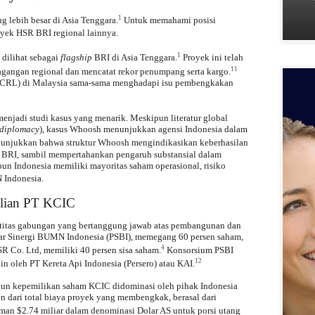
1
g lebih besar di Asia Tenggara.
Untuk memahami posisi
yek HSR BRI regional lainnya.
1
 dilihat sebagai
flagship
BRI di Asia Tenggara.
Proyek ini telah
11
angan regional dan mencatat rekor penumpang serta kargo.
(ECRL) di Malaysia sama-sama menghadapi isu pembengkakan
njadi studi kasus yang menarik. Meskipun literatur global
 diplomacy
), kasus Whoosh menunjukkan agensi Indonesia dalam
nunjukkan bahwa struktur Whoosh mengindikasikan keberhasilan
k BRI, sambil mempertahankan pengaruh substansial dalam
pun Indonesia memiliki mayoritas saham operasional, risiko
 Indonesia.
alian PT KCIC
ntitas gabungan yang bertanggung jawab atas pembangunan dan
lar Sinergi BUMN Indonesia (PSBI), memegang 60 persen saham,
4
 Co. Ltd, memiliki 40 persen sisa saham.
Konsorsium PSBI
12
oleh PT Kereta Api Indonesia (Persero) atau KAI.
kipun kepemilikan saham KCIC didominasi oleh pihak Indonesia
n dari total biaya proyek yang membengkak, berasal dari
man $2.74 miliar dalam denominasi Dolar AS untuk porsi utang