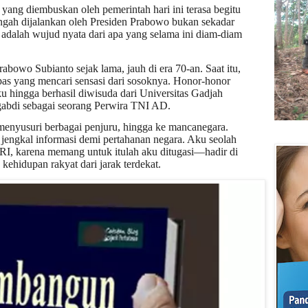
ang diembuskan oleh pemerintah hari ini terasa begitu
engah dijalankan oleh Presiden Prabowo bukan sekadar
i adalah wujud nyata dari apa yang selama ini diam-diam
bowo Subianto sejak lama, jauh di era 70-an. Saat itu,
pas yang mencari sensasi dari sosoknya. Honor-honor
u hingga berhasil diwisuda dari Universitas Gadjah
bdi sebagai seorang Perwira TNI AD.
enyusuri berbagai penjuru, hingga ke mancanegara.
jengkal informasi demi pertahanan negara. Aku seolah
KRI, karena memang untuk itulah aku ditugasi—hadir di
 kehidupan rakyat dari jarak terdekat.