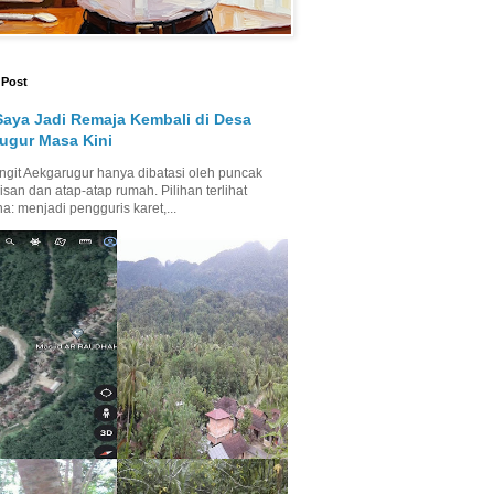
 Post
Saya Jadi Remaja Kembali di Desa
ugur Masa Kini
ngit Aekgarugur hanya dibatasi oleh puncak
isan dan atap-atap rumah. Pilihan terlihat
a: menjadi pengguris karet,...