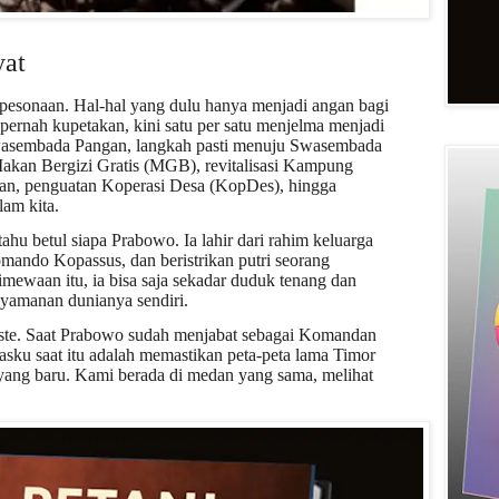
yat
esonaan. Hal-hal yang dulu hanya menjadi angan bagi
 pernah kupetakan, kini satu per satu menjelma menjadi
asembada Pangan, langkah pasti menuju Swasembada
akan Bergizi Gratis (MGB), revitalisasi Kampung
n, penguatan Koperasi Desa (KopDes), hingga
am kita.
ahu betul siapa Prabowo. Ia lahir dari rahim keluarga
komando Kopassus, dan beristrikan putri seorang
timewaan itu, ia bisa saja sekadar duduk tenang dan
yamanan dunianya sendiri.
este. Saat Prabowo sudah menjabat sebagai Komandan
asku saat itu adalah memastikan peta-peta lama Timor
s yang baru. Kami berada di medan yang sama, melihat