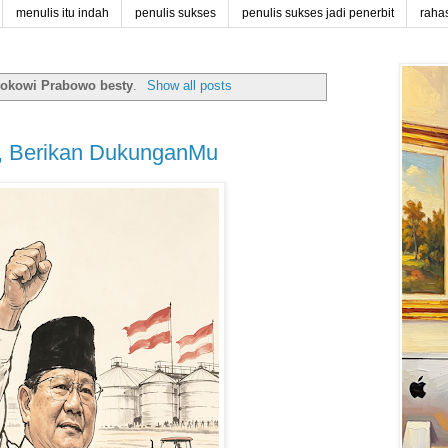
menulis itu indah
penulis sukses
penulis sukses jadi penerbit
raha
Jokowi Prabowo besty
.
Show all posts
a, Berikan DukunganMu