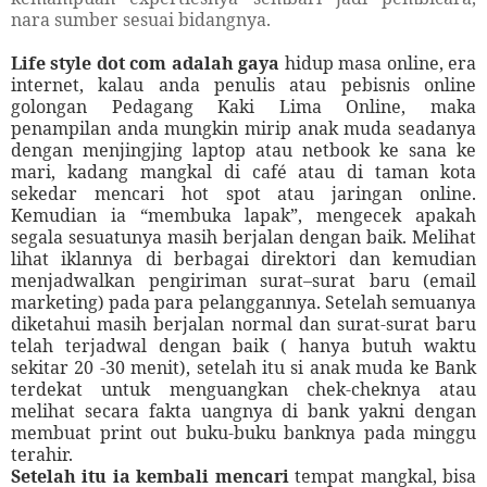
nara sumber sesuai bidangnya.
Life style dot com adalah gaya
hidup masa online, era
internet, kalau anda penulis atau pebisnis online
golongan Pedagang Kaki Lima Online, maka
penampilan anda mungkin mirip anak muda seadanya
dengan menjingjing laptop atau netbook ke sana ke
mari, kadang mangkal di café atau di taman kota
sekedar mencari hot spot atau jaringan online.
Kemudian ia “membuka lapak”, men
ge
cek apakah
segala sesuatunya masih berjalan dengan baik. Melihat
lihat iklannya di berbagai direktori dan kemudian
menjadwalkan pengiriman surat–surat baru
(email
marketing)
pada para pelanggannya. Setelah semuanya
diketahui masih berjalan normal dan surat-surat baru
telah terjadwal dengan baik ( hanya butuh waktu
sekitar 20 -30 menit), setelah itu si anak muda ke Bank
terdekat untuk menguangkan chek-cheknya
atau
melihat secara fakta uangnya di bank yakni dengan
membuat print out buku-buku banknya pada minggu
terahir.
Setelah itu ia kembali mencari
tempat mangkal, bisa