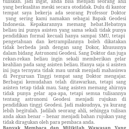
tuliskan. Jadi ingat, anda bisa menjadi seorang ahli
yang berkualitas meski secara otodidak. Dulu di kantor
tempat saya bekerja ada seorang Professor Doktor
yang sering kami namakan sebagai Bapak Geodesi
Indonesia. Kepakarannya memang hebat.Hebatnya
beliau ini punya asisten yang sama sekali tidak punya
pendidikan formal kecuali hanya sampai SMU, tetapi
pengetahuan dan ketrampilannya boleh dikatakan
tidak berbeda jauh dengan sang Dokor, khususnya
dalam bidang Astronomi Geodesi. Sang Doktor dan juga
rekan-rekan beliau ingin sekali memberikan gelar
keahlian pada sang asisten beliau. Hanya saja si asisten
ini juga ternyata tidak mau untuk menjadi mahasiswa
di Perguruan Tinggi tempat sang Doktor mengajar.
Berbagai kemudahan telah ditawarkan, tetapi sang
asisten tetap tidak mau. Sang asisten memang ahirnya
tidak punya gelar apa-apa, tetapi semua tulisannya
tentang astronomi Geodesi menjadi rujukan di
pendidikan tinggi Geodesi. Jadi maksudnya, ya kurang
lebih begitulah. Jadilah seorang ahli, sehingga tulisan
anda akan benar – benar menjadi bahan rujukan yang
tidak diragukan oleh para pembaca anda.
Banyak Membaca dan Milikilah Wawasan Yang