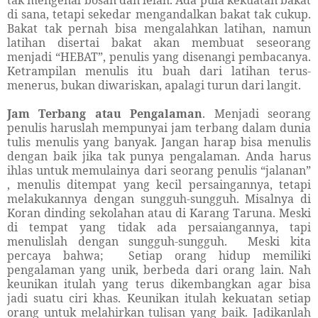
tak mengenal bosan dan lelah. Ada pula kekuatan bakat
di sana, tetapi sekedar mengandalkan bakat tak cukup.
Bakat tak pernah bisa mengalahkan latihan, namun
latihan disertai bakat akan membuat seseorang
menjadi “HEBAT”, penulis yang disenangi pembacanya.
Ketrampilan menulis itu buah dari latihan terus-
menerus, bukan diwariskan, apalagi turun dari langit.
Jam Terbang atau Pengalaman
. Menjadi seorang
penulis haruslah mempunyai jam terbang dalam dunia
tulis menulis yang banyak. Jangan harap bisa menulis
dengan baik jika tak punya pengalaman. Anda harus
ihlas untuk memulainya dari seorang penulis “jalanan”
, menulis ditempat yang kecil persaingannya, tetapi
melakukannya dengan sungguh-sungguh. Misalnya di
Koran dinding sekolahan atau di Karang Taruna. Meski
di tempat yang tidak ada persaiangannya, tapi
menulislah dengan sungguh-sungguh.
Meski kita
percaya bahwa;
Setiap orang hidup memiliki
pengalaman yang unik, berbeda dari orang lain. Nah
keunikan itulah yang terus dikembangkan agar bisa
jadi suatu ciri khas. Keunikan itulah kekuatan setiap
orang untuk melahirkan tulisan yang baik. Jadikanlah