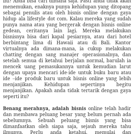
ini? Anda bisa cari dimana saja. Pasti anda tidak akan
menemukan, enaknya punya kehidupan yang ditopang
sebagai penulis atau oleh bisnis online dengan gaya
hidup ala lifestyle dot com.
Kalau mereka yang
sudah
punya nama atau yang
bergerak dengan bisnis online
gedean, ceritanya lain lagi. Mereka melakukan
bisnisnya bisa dari kapal pesiarnya, atau dari hotel
berbintang lima di Hawaii atau di Bali. Kantor
virtualnya ada dimana-mana, ia cukup melakukan
chatting dengan sang manajer operasionalnya, dan
setelah semua di ket
a
hui berjalan normal, barulah ia
mencek uang pemasukannya untuk kemudian larut
dengan upaya mencari ide-ide
untuk buku
baru
atau
ide –ide produk baru untuk
bisnis online yang lebih
menjanjikan.
Kehidupan sepertinya begitu
menjanjikan. Apakah anda tidak tertarik dengan gaya
seperti itu?
Benang merahnya, adalah bisnis
online telah hadir
dan membawa peluang besa
r yang belum pernah ada
sebelumnya. Sebuah peluang bisnis yang bisa
dimanfaatkan oleh siapa saja, sejauh mereka tahu
ilmunya. Perlu anda ketahui, memulai dan