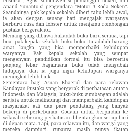
Pustaka”, Agus Mandowen si pemanggul noken, dan
Anand Yunanto si pengendara “Motor 3 Roda Noken”.
Seandainya pak kepala sekolah diberi tahu lebih awal,
ia akan dengan senang hati mengajak warganya
berburu rusa dan lobster untuk menjamu rombongan
pustaka bergerak itu.
Memang yang dibawa bukanlah buku baru semua, tapi
buat pak kepala sekolah, buku-buku itu adalah barang
amat langka yang bisa memperbaiki kehidupan
warganya. Pak kepala sekolah yang sempat
mengenyam pendidikan formal itu bisa bercerita
panjang lebar bagaimana buku telah mengubah
hidupnya, dan ia juga ingin kehidupan warganya
meningkat lebih baik.
Sementara bagi Asnan Khaerul dan para relawan
Kandayan Pustaka yang bergerak di perbatasan antara
Indonesia dan Malaysia, buku-buku sumbangan adalah
senjata untuk melindungi dan memperbaiki kehidupan
masyarakat asli dan para pendatang yang banyak
bekerja di perkebunan. Godaan untuk berpindah ke
wilayah seberang perbatasan dibentangkan setiap hari
di depan mata. Tapi, para relawan itu, dan warga yang
mereka dampingi, rupanya masih punya ikatan