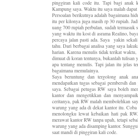
pinggiran kali code itu. Tapi bagi anak k
Kampung saya. Waktu itu saya malah dapat t
Persoalan berikutnya adalah bagaimana hi
itu per kilonya juga masih rp 30 rupiah. J
uang 700 rupiah perbulan, sudah termasuk s
yang waktu itu kost di asrama Realino, bay
percaya jalan pasti ada. Saya yakin sekal
tahu. Dari berbagai analisa yang saya lakuk
harian. Karena menulis tidak terikat waktu
dimuat di koran tentunya, bukanlah tulisan y
apa tentang menulis. Tapi jalan itu jelas 
bagaimana memulainya.
Saya beruntung dan tergolong anak an
mendapatkan tugas sebagai pembersih dan
saya. Sebagai petugas RW saya boleh mem
kantor dan mengetikkan dan menyampaika
ceritanya, pak RW malah membolehkan saya 
warung yang ada di dekat kantor itu. Cob
menolongku lewat kebaikan hati pak RW. 
merawat kantor RW tanpa upah, tetapi sebal
warung yang ada disamping kantor. Sungguh 
saat mandi di pinggiran kali code.