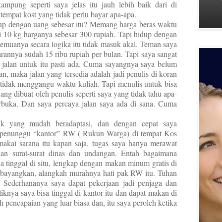
ampung seperti saya jelas itu jauh lebih baik dari di
empat kost yang tidak perlu bayar apa-apa.
dup dengan uang sebesar itu? Memang harga beras waktu
adi 10 kg harganya sebesar 300 rupiah. Tapi hidup dengan
emuanya secara logika itu tidak masuk akal. Teman saya
arannya sudah 15 ribu rupiah per bulan. Tapi saya sangat
i jalan untuk itu pasti ada. Cuma sayangnya saya belum
an, maka jalan yang tersedia adalah jadi penulis di koran
, tidak menggangu waktu kuliah. Tapi menulis untuk bisa
ang dibuat oleh penulis seperti saya yang tidak tahu apa-
terbuka. Dan saya percaya jalan saya ada di sana. Cuma
ak yang mudah beradaptasi, dan dengan cepat saya
 penunggu “kantor” RW ( Rukun Warga) di tempat Kos
akai sarana itu kapan saja, tugas saya hanya merawat
n surat-surat dinas dan undangan. Entah bagaimana
tinggal di situ, lengkap dengan makan minum gratis di
a bayangkan, alangkah murahnya hati pak RW itu. Tuhan
Sederhananya saya dapat pekerjaan jadi penjaga dan
iknya saya bisa tinggal di kantor itu dan dapat makan di
pencapaian yang luar biasa dan, itu saya peroleh ketika