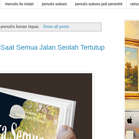
menulis itu indah
penulis sukses
penulis sukses jadi penerbit
raha
l
penulis koran lepas
.
Show all posts
i Saat Semua Jalan Seolah Tertutup