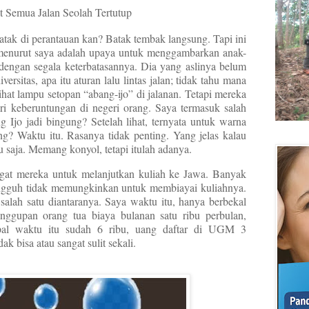
at Semua Jalan Seolah Tertutup
batak di perantauan kan? Batak tembak langsung. Tapi ini
tu menurut saya adalah upaya untuk menggambarkan anak-
dengan segala keterbatasannya. Dia yang aslinya belum
versitas, apa itu aturan lalu lintas jalan; tidak tahu mana
ihat lampu setopan “abang-ijo” di jalanan. Tetapi mereka
ri keberuntungan di negeri orang. Saya termasuk salah
 Ijo jadi bingung? Setelah lihat, ternyata untuk warna
ng? Waktu itu. Rasanya tidak penting. Yang jelas kalau
tu saja. Memang konyol, tetapi itulah adanya.
ngat mereka untuk melanjutkan kuliah ke Jawa. Banyak
ungguh tidak memungkinkan untuk membiayai kuliahnya.
 salah satu diantaranya. Saya waktu itu, hanya berbekal
nggupan orang tua biaya bulanan satu ribu perbulan,
al waktu itu sudah 6 ribu, uang daftar di UGM 3
ak bisa atau sangat sulit sekali.