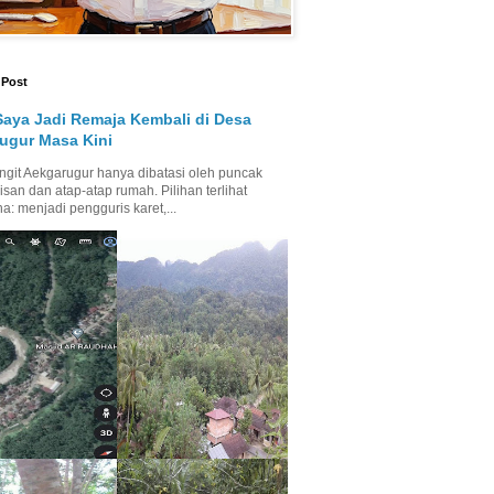
 Post
Saya Jadi Remaja Kembali di Desa
ugur Masa Kini
ngit Aekgarugur hanya dibatasi oleh puncak
isan dan atap-atap rumah. Pilihan terlihat
a: menjadi pengguris karet,...