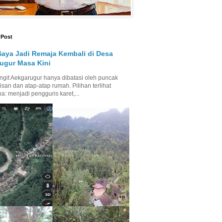
 Post
Saya Jadi Remaja Kembali di Desa
ugur Masa Kini
ngit Aekgarugur hanya dibatasi oleh puncak
isan dan atap-atap rumah. Pilihan terlihat
a: menjadi pengguris karet,...