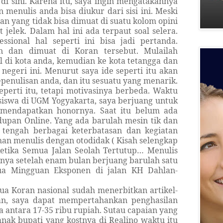
 di sini. Karena itu, saya ingin mengatakannya
enulis anda bisa diukur dari sisi ini. Meski
an yang tidak bisa dimuat di suatu kolom opini
t jelek. Dalam hal ini ada terpaut soal selera.
essional hal seperti ini bisa jadi pertanda.
 dan dimuat di Koran tersebut. Mulailah
l di kota anda, kemudian ke kota tetangga dan
negeri ini. Menurut saya ide seperti itu akan
nulisan anda, dan itu sesuatu yang menarik.
perti itu, tetapi motivasinya berbeda. Waktu
siswa di UGM Yogyakarta, saya berjuang untuk
 mendapatkan honornya. Saat itu belum ada
dupan Online. Yang ada barulah mesin tik dan
 tengah berbagai keterbatasan dan kegiatan
han menulis dengan otodidak ( Kisah selengkap
 Ketika Semua Jalan Seolah Tertutup… Menulis
ya setelah enam bulan berjuang barulah satu
ua Mingguan Eksponen di jalan KH Dahlan-
a Koran nasional sudah menerbitkan artikel-
kan, saya dapat mempertahankan penghasilan
ya antara 17-35 ribu rupiah. Sutau capaian yang
anak bupati yang kostnya di Realino waktu itu