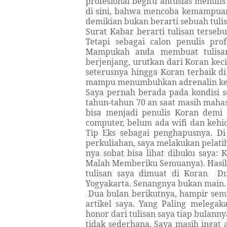
profesional begitu antusias menulis
di sini, bahwa mencoba kemampuan m
demikian bukan berarti sebuah tulis
Surat Kabar berarti tulisan tersebu
Tetapi sebagai calon penulis prof
Mampukah anda membuat tulisan
berjenjang, urutkan dari Koran keci
seterusnya hingga Koran terbaik di 
mampu menumbuhkan adrenalin kepe
Saya pernah berada pada kondisi se
tahun-tahun 70 an saat masih maha
bisa menjadi penulis Koran demi
computer, belum ada wifi dan kehi
Tip Eks sebagai penghapusnya. Di
perkuliahan, saya melakukan pelati
nya sobat bisa lihat dibuku saya:
Malah Memberiku Semuanya). Hasiln
tulisan saya dimuat di Koran D
Yogyakarta. Senangnya bukan main.
Dua bulan berikutnya, hampir semu
artikel saya. Yang Paling melega
honor dari tulisan saya tiap bulann
tidak sederhana. Saya masih ingat 