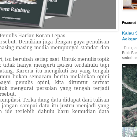
Featured
Kalau 
Penulis Harian Koran Lepas
Aekgar
ersebut. Demikian juga dengan gaya penulisan
b masing-masing media mempunyai standar dan
Dulu, la
Bukit Bar
ri, isu berubah setiap saat. Untuk menulis topik
sederhan
 tidak hanya mengerti isu-isu terdahulu tapi
atang. Karena itu mengikuti isu yang tengah
amun bukan semacam berita melainkan opini
agai penulis opini, kita dituntut cermat
tuk mengurai persolan yang tengah terjadi
rsebut.
Kompilasi. Terka dang data didapat dari tulisan
, jangan sampai data itu justru menjadi yang
n ide terlebih dahulu baru kemudian data