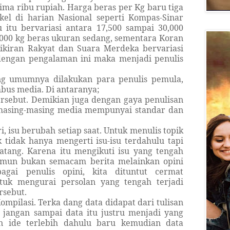
ima ribu rupiah. Harga beras per Kg baru tiga
ikel di harian Nasional seperti Kompas-Sinar
itu bervariasi antara 17,500 sampai 30,000
1000 kg beras ukuran sedang, sementara Koran
Pikiran Rakyat dan Suara Merdeka bervariasi
 dengan pengalaman ini maka menjadi penulis
ang umumnya dilakukan para penulis pemula,
bus media. Di antaranya;
ersebut. Demikian juga dengan gaya penulisan
b masing-masing media mempunyai standar dan
ri, isu berubah setiap saat. Untuk menulis topik
 tidak hanya mengerti isu-isu terdahulu tapi
atang. Karena itu mengikuti isu yang tengah
amun bukan semacam berita melainkan opini
agai penulis opini, kita dituntut cermat
tuk mengurai persolan yang tengah terjadi
rsebut.
Kompilasi. Terka dang data didapat dari tulisan
, jangan sampai data itu justru menjadi yang
n ide terlebih dahulu baru kemudian data