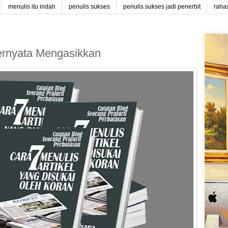
menulis itu indah
penulis sukses
penulis sukses jadi penerbit
raha
Ternyata Mengasikkan