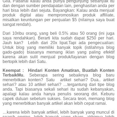
Gila. Padahal kalau anda punya pengunjung sebanyak itu
dan dengan sumber pendapatan lain, penghasilan anda per
hari bisa lebih dari sejuta. Bayangkan: Kalau anda menjual
produk digital atau mempromosikan produk affiliate,
misalkan keuntungan per penjualan $5 (nilainya saya buat
sangat rendah).
Dari 10ribu orang, yang beli 0.5% atau 50 orang (ini juga
saya rendahkan). Berarti kita sudah dapat $250 per hari.
Jauh kan?
Lebih dari 20x lipat.Tapi ada pengecualian:
Untuk blog yang memiliki banyak topik (istilahnya blog
gado-gado) biasanya memang iklan yang paling efektif
karena akan sulit menjual produk/layanan dengan blog
bertopik lebih dari Satu.
Keempat :
Hindari Konten Amatiran, Buatlah Konten
TerbaikMu.
Seberapa sering sebaiknya blog baru
menerbitkan konten? Satu artikel sehari? Dua.. artikel
sehari? atau 10 artikel sehari? …tergantung dari tipe blog
anda. Tapi biasanya sekali sehari itu sudah kebanyakan,
apalagi kalau anda hanya penulis seorang diri. Keburu
capek duluan sebelum sukses. Secara teori, memang blog
yang menerbitkan banyak artikel akan lebih cepat ramai.
…karena lebih banyak artikel, lebih banyak yang muncul di
search engine, lebih banyak yang share, akhirnya lebih