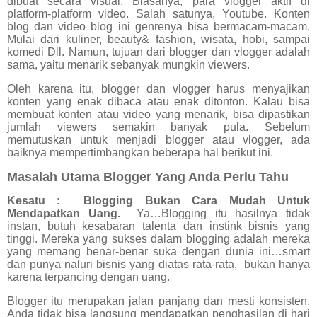
dibuat secara visual. Biasanya, para vlogger aktif di
platform-platform video. Salah satunya, Youtube. Konten
blog dan video blog ini genrenya bisa bermacam-macam.
Mulai dari kuliner, beauty& fashion, wisata, hobi, sampai
komedi Dll. Namun, tujuan dari blogger dan vlogger adalah
sama, yaitu menarik sebanyak mungkin viewers.
Oleh karena itu, blogger dan vlogger harus menyajikan
konten yang enak dibaca atau enak ditonton. Kalau bisa
membuat konten atau video yang menarik, bisa dipastikan
jumlah viewers semakin banyak pula. Sebelum
memutuskan untuk menjadi blogger atau vlogger, ada
baiknya mempertimbangkan beberapa hal berikut ini.
Masalah Utama Blogger Yang Anda Perlu Tahu
Kesatu :
Blogging Bukan Cara Mudah Untuk
Mendapatkan Uang.
Ya…Blogging itu hasilnya tidak
instan, butuh kesabaran talenta dan instink bisnis yang
tinggi. Mereka yang sukses dalam blogging adalah mereka
yang memang benar-benar suka dengan dunia ini…smart
dan punya naluri bisnis yang diatas rata-rata, bukan hanya
karena terpancing dengan uang.
Blogger itu merupakan jalan panjang dan mesti konsisten.
Anda tidak bisa langsung mendapatkan penghasilan di hari