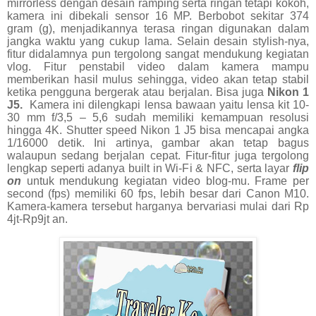
mirrorless dengan desain ramping serta ringan tetapi kokoh,
kamera ini dibekali sensor 16 MP. Berbobot sekitar 374
gram (g), menjadikannya terasa ringan digunakan dalam
jangka waktu yang cukup lama. Selain desain stylish-nya,
fitur didalamnya pun tergolong sangat mendukung kegiatan
vlog. Fitur penstabil video dalam kamera mampu
memberikan hasil mulus sehingga, video akan tetap stabil
ketika pengguna bergerak atau berjalan. Bisa juga
Nikon 1
J5.
Kamera ini dilengkapi lensa bawaan yaitu lensa kit 10-
30 mm f/3,5 – 5,6 sudah memiliki kemampuan resolusi
hingga 4K. Shutter speed Nikon 1 J5 bisa mencapai angka
1/16000 detik. Ini artinya, gambar akan tetap bagus
walaupun sedang berjalan cepat. Fitur-fitur juga tergolong
lengkap seperti adanya built in Wi-Fi & NFC, serta layar
flip
on
untuk mendukung kegiatan video blog-mu. Frame per
second (fps) memiliki 60 fps, lebih besar dari Canon M10.
Kamera-kamera tersebut harganya bervariasi mulai dari Rp
4jt-Rp9jt an.