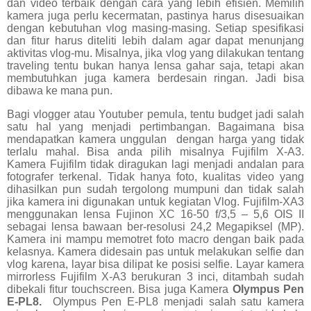
dan video terbaik dengan cara yang lebih efisien. Memilih
kamera juga perlu kecermatan, pastinya harus disesuaikan
dengan kebutuhan vlog masing-masing. Setiap spesifikasi
dan fitur harus diteliti lebih dalam agar dapat menunjang
aktivitas vlog-mu. Misalnya, jika vlog yang dilakukan tentang
traveling tentu bukan hanya lensa gahar saja, tetapi akan
membutuhkan juga kamera berdesain ringan. Jadi bisa
dibawa ke mana pun.
Bagi vlogger atau Youtuber pemula, tentu budget jadi salah
satu hal yang menjadi pertimbangan. Bagaimana bisa
mendapatkan kamera unggulan
dengan harga yang tidak
terlalu mahal. Bisa anda pilih misalnya Fujifilm X-A3.
Kamera Fujifilm tidak diragukan lagi menjadi andalan para
fotografer terkenal. Tidak hanya foto, kualitas video yang
dihasilkan pun sudah tergolong mumpuni dan tidak salah
jika kamera ini digunakan untuk kegiatan Vlog. Fujifilm-XA3
menggunakan lensa Fujinon XC 16-50 f/3,5 – 5,6 OIS II
sebagai lensa bawaan ber-resolusi 24,2 Megapiksel (MP).
Kamera ini mampu memotret foto macro dengan baik pada
kelasnya. Kamera didesain pas untuk melakukan selfie dan
vlog karena, layar bisa dilipat ke posisi selfie. Layar kamera
mirrorless Fujifilm X-A3 berukuran 3 inci, ditambah sudah
dibekali fitur touchscreen. Bisa juga Kamera
Olympus Pen
E-PL8.
Olympus Pen E-PL8 menjadi salah satu kamera