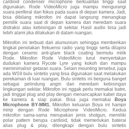
cardioid condenser microphone berkualitas tinggi saat
digunakan. Rode VideoMicro juga mampu mengurangi
suara periferal dan fokus pada suara di depan kamera. Jadi,
bisa dibilang mikrofon ini dapat langsung menangkap
pemilik suara saat di depan kamera dan meredam suara
distraksi atau kebisingan di sekitar. Hasil audio bisa jadi
lebih alami jika dilakukan di dalam ruangan.
Mikrofon ini terbuat dari alumunium sehingga memberikan
tingkat penolakan frekuensi radio yang tinggi serta dilapisi
dengan ceramic anti-glare black coating bermutu milik
Rode. Mikrofon Rode VideoMicro turut menyertakan
dudukan kamera Rycote Lyre yang kokoh dan mampu
meminimalisir getaran suara. Selain mounting tersebut, juga
ada WS9 bulu sintetis yang bisa digunakan saat melakukan
perekaman di luar ruangan. Bulu sintetis ini berguna banget
sebagai pelindung angin dan meredam kebisingan
lingkungan sekitar. Mikrofon ini nggak perlu memakai batre,
jadi tinggal plug and play dengan menancapkan kabel daya
ke kamera & siap pakai. Bisa juga memakai
Boya
Microphone BY-MM1.
Mikrofon keluaran Boya ini hampir
mirip dengan Rode Microphone VideoMicro. Kedua
mikrofon sama-sama merupakan jenis shotgun, memiliki
polar pattern berupa cardioid, tidak memerlukan baterai
alias plug & play, dilengkapi dengan bulu sintetis