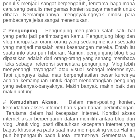
penulis menjadi sangat berpengaruh, terutama bagaimana
cara sang penulis mengemas konten supaya menarik untuk
dibaca. Kemampuannya mengoyak-ngoyak emosi para
pembacanya jelas sangat menentukan.
# Pengunjung
Pengunjung merupakan salah satu hal
yang perlu jadi pertimbangan kamu. Pengunjung blog dan
vlog merupakan orang-orang yang sedang mencari sesuatu
yang menjadi masalah atau kesenangan mereka. Entah itu
suatu info atau pun hiburan. Namun, pengunjung blog bisa
dipastikan adalah dari orang-orang yang senang membaca
teks sebagai referensi sementara pengunjung
Vlog lebih
menyenangi “tayangan” atau visual sebagai referensinya.
Tapi ujungnya kalau mau berpenghasilan besar kuncinya
adalah kemampuan untuk dapat mendatangkan pengjung
yang sebanyak-banyaknya. Makin banyak, makin baik dan
makin untung.
#
Kemudahan Akses.
Dalam mem-posting konten,
kemudahan akses internet harus jadi bahan pertimbangan.
Terutama dalam hal kecepatan internet. Kondisi akses
internet akan berpengaruh dalam memilih antara blog dan
vlog. Untuk vlog, pasti dibutuhkan kecepatan internet yang
bagus khususnya pada saat mau mem-posting video.Hal ini
pun berpengaruh pada kuota internet-nya. Sementara itu,