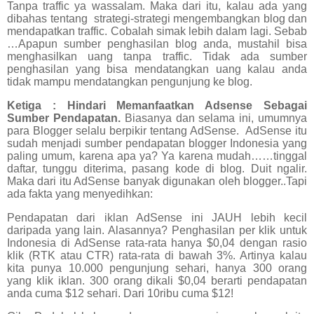
Tanpa traffic ya wassalam. Maka dari itu, kalau ada yang
dibahas tentang
strategi-strategi mengembangkan blog dan
mendapatkan traffic. Cobalah simak lebih dalam lagi. Sebab
…Apapun sumber penghasilan blog anda, mustahil bisa
menghasilkan uang tanpa traffic. Tidak ada sumber
penghasilan yang bisa mendatangkan uang kalau anda
tidak mampu mendatangkan pengunjung ke blog.
Ketiga : Hindari Memanfaatkan Adsense Sebagai
Sumber Pendapatan.
Biasanya dan selama ini, umumnya
para Blogger selalu berpikir tentang AdSense. AdSense itu
sudah menjadi sumber pendapatan blogger Indonesia yang
paling umum, karena apa ya? Ya karena mudah……tinggal
daftar, tunggu diterima, pasang kode di blog. Duit ngalir.
Maka dari itu AdSense banyak digunakan oleh blogger..Tapi
ada fakta yang menyedihkan:
Pendapatan dari iklan AdSense ini JAUH lebih kecil
daripada yang lain. Alasannya? Penghasilan per klik untuk
Indonesia di AdSense rata-rata hanya $0,04 dengan rasio
klik (RTK atau CTR) rata-rata di bawah 3%. Artinya kalau
kita punya 10.000 pengunjung sehari, hanya 300 orang
yang klik iklan. 300 orang dikali $0,04 berarti pendapatan
anda cuma $12 sehari. Dari 10ribu cuma $12!