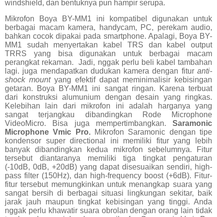
windshield, dan bentuknya pun hampir serupa.
Mikrofon Boya BY-MM1 ini kompatibel digunakan untuk
berbagai macam kamera, handycam, PC, perekam audio,
bahkan cocok dipakai pada smartphone. Apalagi, Boya BY-
MM1 sudah menyertakan kabel TRS dan kabel output
TRRS yang bisa digunakan untuk berbagai macam
perangkat rekaman.
Jadi, nggak perlu beli kabel tambahan
lagi. juga mendapatkan dudukan kamera dengan fitur
anti-
shock mount
yang efektif dapat meminimalisir kebisingan
getaran. Boya BY-MM1 ini sangat ringan. Karena terbuat
dari konstruksi alumunium dengan desain yang ringkas.
Kelebihan lain dari mikrofon ini adalah harganya yang
sangat terjangkau dibandingkan Rode Microphone
VideoMicro. Bisa juga mempertimbangkan.
Saramonic
Microphone Vmic Pro.
Mikrofon Saramonic dengan tipe
kondensor super directional ini memiliki fitur yang lebih
banyak dibandingkan kedua mikrofon sebelumnya. Fitur
tersebut diantaranya memiliki tiga tingkat pengaturan
(-10dB, 0dB, +20dB) yang dapat disesuaikan sendiri, high-
pass filter (150Hz), dan high-frequency boost (+6dB). Fitur-
fitur tersebut memungkinkan untuk menangkap suara yang
sangat bersih di berbagai situasi lingkungan sekitar, baik
jarak jauh maupun tingkat kebisingan yang tinggi. Anda
nggak perlu khawatir suara obrolan dengan orang lain tidak