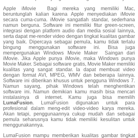
Apple iMovie
Bagi mereka yang memiliki Mac,
beruntunglah kalian karena Apple menyediakan iMovie
secara cuma-cuma. iMovie sangatlah standar, sederhana
namun berguna. Software ini memiliki fitur green-screen,
integrasi dengan platform audio dan media sosial lainnya,
serta dapat me-render video dengan tingkat kualitas gambar
yang baik. Dipercaya sebagai pemula, kamu tidak terlalu
bingung menggunakan software ini. Bisa juga
mempergunakan Windows Movie Maker
Saingan dari
iMovie. Jika Apple punya iMovie, maka Windows punya
Movie Maker. Sebagai software gratis, Movie Maker memiliki
kualitas yang sangat standar. Ia dapat membuat video
dengan format AVI, MPEG, WMV dan beberapa lainnya.
Software ini diberikan khusus untuk pengguna Windows 7.
Namun sayang, pihak Windows telah menghentikan
software ini. Namun demikian kamu masih bisa mencari
instalasinya di internet. Kamu juga bisa memilih
LumaFusion
. LumaFusion digunakan untuk para
profesional dalam meng-edit video-video karya mereka.
Akan tetapi, penggunaannya cukup mudah dan sebagai
pemula seharusnya kamu tidak memiliki kesulitan untuk
menggunakannya.
LumaFusion mampu memberikan kualitas gambar tingkat