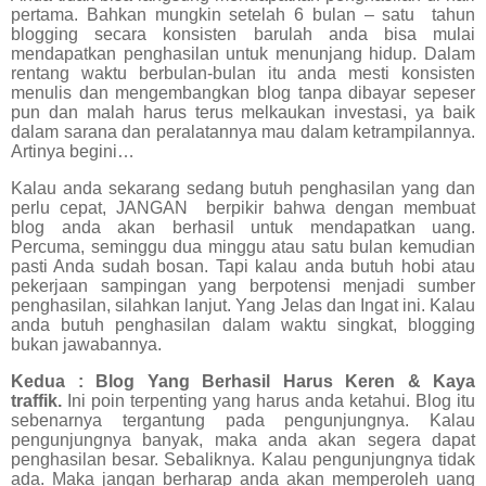
pertama. Bahkan mungkin setelah 6 bulan – satu
tahun
blogging secara konsisten barulah anda bisa mulai
mendapatkan penghasilan untuk menunjang hidup. Dalam
rentang waktu berbulan-bulan itu anda mesti konsisten
menulis dan mengembangkan blog tanpa dibayar sepeser
pun dan malah harus terus melkaukan investasi, ya baik
dalam sarana dan peralatannya mau dalam ketrampilannya.
Artinya begini…
Kalau anda sekarang sedang butuh penghasilan yang dan
perlu cepat, JANGAN
berpikir bahwa dengan membuat
blog anda akan berhasil untuk mendapatkan uang.
Percuma, seminggu dua minggu atau satu bulan kemudian
pasti Anda sudah bosan. Tapi kalau anda butuh hobi atau
pekerjaan sampingan yang berpotensi menjadi sumber
penghasilan, silahkan lanjut. Yang Jelas dan Ingat ini. Kalau
anda butuh penghasilan dalam waktu singkat, blogging
bukan jawabannya.
Kedua : Blog Yang Berhasil Harus Keren & Kaya
traffik.
Ini poin terpenting yang harus anda ketahui. Blog itu
sebenarnya tergantung pada pengunjungnya. Kalau
pengunjungnya banyak, maka anda akan segera dapat
penghasilan besar. Sebaliknya. Kalau pengunjungnya tidak
ada. Maka jangan berharap anda akan memperoleh uang