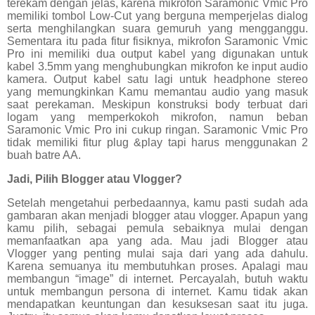
terekam dengan jelas, karena mikrofon Saramonic Vmic Pro
memiliki tombol Low-Cut yang berguna memperjelas dialog
serta menghilangkan suara gemuruh yang mengganggu.
Sementara itu pada fitur fisiknya, mikrofon Saramonic Vmic
Pro ini memiliki dua output kabel yang digunakan untuk
kabel 3.5mm yang menghubungkan mikrofon ke input audio
kamera. Output kabel satu lagi untuk headphone stereo
yang memungkinkan Kamu memantau audio yang masuk
saat perekaman. Meskipun konstruksi body terbuat dari
logam yang memperkokoh mikrofon, namun beban
Saramonic Vmic Pro ini cukup ringan. Saramonic Vmic Pro
tidak memiliki fitur plug &play tapi harus menggunakan 2
buah batre AA.
Jadi, Pilih Blogger atau Vlogger?
Setelah mengetahui perbedaannya, kamu pasti sudah ada
gambaran akan menjadi blogger atau vlogger. Apapun yang
kamu pilih, sebagai pemula sebaiknya mulai dengan
memanfaatkan apa yang ada. Mau jadi Blogger atau
Vlogger yang penting mulai saja dari yang ada dahulu.
Karena semuanya itu membutuhkan proses. Apalagi mau
membangun “image” di internet. Percayalah, butuh waktu
untuk membangun persona di internet. Kamu tidak akan
mendapatkan keuntungan dan kesuksesan saat itu juga.