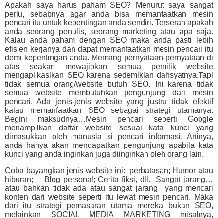
Apakah saya harus paham SEO? Menurut saya sangat
perlu, sebabnya agar anda bisa memanfaatkan mesin
pencari itu untuk kepentingan anda sendiri. Terserah apakah
anda seorang penulis, seorang marketing atau apa saja.
Kalau anda paham dengan SEO maka anda pasti lebih
efisien kerjanya dan dapat memanfaatkan mesin pencari itu
demi kepentingan anda. Memang pernyataan-pernyataan di
atas seakan mewajibkan semua pemilik website
mengaplikasikan SEO karena sedemikian dahsyatnya.Tapi
tidak semua orang/website butuh SEO. Ini karena tidak
semua website membutuhkan pengunjung dari mesin
pencari. Ada jenis-jenis website yang justru tidak efektif
kalau memanfaatkan SEO sebagai strategi utamanya.
Begini maksudnya…Mesin pencari seperti Google
menampilkan daftar website sesuai kata kunci yang
dimasukkan oleh manusia si pencari informasi. Artinya,
anda hanya akan mendapatkan pengunjung apabila kata
kunci yang anda inginkan juga diinginkan oleh orang lain.
Coba bayangkan jenis website ini: perbatasan; Humor atau
hiburan; Blog personal; Cerita fiksi, dll. Sangat jarang…
atau bahkan tidak ada atau sangat jarang yang mencari
konten dari website seperti itu lewat mesin pencari. Maka
dari itu strategi pemasaran utama mereka bukan SEO,
melainkan SOCIAL MEDIA MARKETING misalnya,