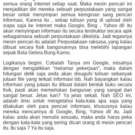
semua orang internet setiap saat. Maka mesin pencari ini
menjadikan diri mereka sebuah perpustakaan yang sangat
besar untuk menyimpan semua keinginan sang pencari
Informasi. Karena itu , setiap tulisan yang di upload oleh
siapa saja ke internet maka Google, Bing , Yahoo dll itu
akan menyimpan informasi itu secara terstruktur secara apik
sebagaimana sebuah perpustakaan dikelola. Jadi tegasnya
mesin pencari itu adalah Perpustakaan raksasa, yang kalau
dibuat secara fisik bangunannya bisa melebihi lapangan
sepak Bola Gelora Bung Karno.
Logikanya begini. Cobalah Tanya om Google, misalnya
dengan mengatikkan “melamar pekerjaan”, maka dalam
hitungan detik saja anda akan disuguhi tulisan sebanyak
jutaan file yang terkait informasi tsb. Nah bayangkan kalau
informasi yang jutaan itu dibuat dalam bentuk buku secara
fisik, pasti akan memerlukan bangunan yang sangat dan
sangat besar. Jelas kan? Ya jelas sekali. Nah SEO ini,
adalah ilmu untuk mengetahui kata-kata apa saja yang
dilakukan oleh para pencari informasi, khususnya kalau
mereka mencarinya di Google, Bing, Yahoo dll itu. Jadi
kalau anda akan menulis sesuatu, maka anda harus peka
dengan kata-kata yang sering dicari orang di mesin pencari
itu. Itu saja ? Ya itu saja.