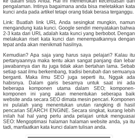
ke dalam situs Anda. Hal ini memerlukan kecerdasan dan
pengalaman. Intinya bagaimana anda bisa meletakkan kata
kunci anda pada artikel tetapi orang tidak berasa terganggu.
Link: Buatlah link URL Anda sesingkat mungkin, namun
mengandung kata kunci. Google sendiri menyatakan bahwa
2-3 kata dari URL adalah kata kunci yang berbobot. Dengan
melakukan riset kata kunci dan menempatkannya dengan
tepat anda akan menikmati hasilnya.
Kemudian? Apa saja yang harus saya pelajari? Kalau itu
pertanyaannya maka tentu akan sangat panjang dan lebar
jawabannya dan itu juga tidak akan bertahan lama. Sebab
setiap saat ilmu berkembang, tradisi berubah dan semuanya
berganti. Maka ilmu SEO juga seperti itu, Nggak ada
habisnya. Dalam garis besarnya untuk saat ini ada
beberapa komponen utama dalam SEO; komponen-
komponen ini yang akan menentukan seberapa baik
website anda secara SEO dimata mesin pencari. Komponen
ini pulalah yang menentukan urutan rangking di hasil
pencarian SEARCH ENGINE. Secara singkat, kurang lebih
inilah hal hal yang perlu anda pelajari untuk menguasai
SEO: Mengoptimasi halaman halaman website anda, ya itu
tadi, manfaatkan kata kunci dalam tulisan anda.