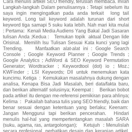
Cara menulis artikel SEO friendly, teruslah membaca. Inilah
Langkah-langkah Dalam penulisannya : Tetapi sebelum itu
saya ingin mengingatkan pada anda terkait long tail
keyword. Long tail keyword adalah turunan dari short
keyword tiga samapi 5 suku kata lebih. Nah mari kita mulai
:
Pertama:
Kenali Media Audiens Yang Bakal Jadi Sasaran
tulisan Anda ;Kedua :
Temukan topik
aktual Dengan Iide
Orisinal.
Memilih Isu Tulisan Sesuai Kata kunci yang lagi
Trending.
Manfaatkan alat-alat ini : Google Search
Console ; Google Keyword Planner ; Google Trends ;
Google Analytics ; AdWord & SEO Keyword Permutation
Generator; Wordtracker ; Keywordtool (dot) io ; Moz.;
KWFinder ; LSI Keywords; Dll untuk menemukan kata
kuncimu. Ketiga
:
Kemukakan masalahnya dukung dengan
analisa, Kenapa Bisa Jadi Masalah, beri data/fakta baru,
dan berikan alternatif solusinya; Keempat :
Berikan bobot
pada artikel itu dengan me-referensi pemikiran para ahlinya;
Kelima
:
Pakailah bahasa tulis yang SEO friendly, baik dan
benar sesuai dengan ketentuan yang berlaku; Keenam:
Jangan Menggurui tapi berikan pencerahan.
Hindari
menulis hal-hal yang mempertentangkan masalah SARA
(suku, agama, ras, antargolongan);
Ketujuh
: Menulislah
secara profesional, perhatikan desain dan kerapian artikel