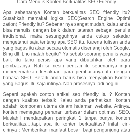
Cara Menulis Konten Berkualitas SEO Friendly
Apa sebenarnya Konten berkualitas SEO friendly itu?
Susahkah memakai logika SEO(Search Engine Optimi
zation) Friendly itu? Sebenar nya sangat mudah, kalau anda
bisa menulis dengan baik dalam tatanan sebagai penulis
tradisional, maka sesungguhnya anda cukup sekedar
mengetahui saja tentang apa SEO itu. Karena tulisan anda
yang bagus itu akan secara otomatis disenangi oleh Google,
Bing dll. Lho malah begitu? Ya sebab seorang penulis yang
baik itu tahu persis apa yang dibutuhkan oleh para
pembacanya. Nah si mesin pencari itu sebenarnya ingin
menerjemahkan kesukaan para pembacanya itu dengan
bahasa SEO. Berarti anda harus bisa menyajikan Konten
yang Bagus. Itu saja intinya. Nah prosesnya jadi begini.
Seperti apakah contoh artikel seo friendly itu ? Konten
dengan kualitas terbaik Kalau anda perhatikan, konten
adalah komponen utama dalam halaman website. Artinya,
konten memegang peranan terbesar dalam optimasi SEO.
Mustahil mendapatkan peringkat 1 tanpa punya konten
berkualitas.…tapi, apa itu konten berkualitas? Inilah ciri-
cirinya : Memberikan manfaat besar bagi pengunjung atau