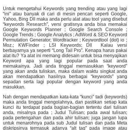
Untuk mengetahui Keywords yang trending atau yang lagi
“ini” atau banyak di cari di mesin pencari seperti Google,
Yahoo, Bing Dll maka anda perlu alat atau tool yang disebut
“keywords Research”, versi gratisnya anda bisa memakai
Google Keywords Planner ; Google Search Console ;
Google Trends ; Google Analytics ; AdWord & SEO Keyword
Permutation Generator; Wordtracker ; Keywordtool (dot) io ;
Moz.; KWFinder ; LSI Keywords; Dll
Kalau versi
berbayarnya ya seperti “Long Tail Pro”. Kenapa harus pakai
alat itu? Ya alat ini memang didesain untuk bisa menyajikan
Keyword apa yang lagi popular pada saat anda
memakainya. Jadi anda tinggal memasukkan “keyword”
yang akan anda tuliskan, maka dalam waktu singkat anda
akan mendapatkan hasilnya berbagai “keywords” yang
sepadan serta lagi popular dengan keyword yang anda
masukkan.
Nah dengan mendapatkan kata-kata “kunci” tadi (keywords)
maka anda tinggal mengolahnya, dan pastikan setiap kata
kunci itu terdapat pada bagian-bagian tertentu dari tulisan
anda, misalnya pada ; Judul Tulisan; pada awal tulisan;
pada pertengahan dan pada ahir tulisan; juga jangan lupa
untuk menarohnya pada sub Judul tulisan dan pada Meta
diskripsinya termasuk adanya “alt tag” pada image atau