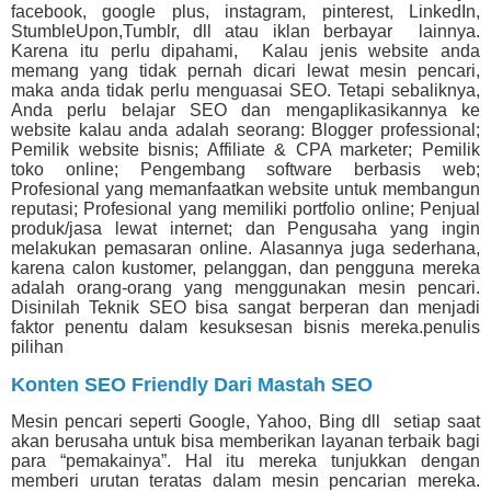
facebook, google plus, instagram, pinterest, LinkedIn,
StumbleUpon,Tumblr, dll atau iklan berbayar lainnya.
Karena itu perlu dipahami, Kalau jenis website anda
memang yang tidak pernah dicari lewat mesin pencari,
maka anda tidak perlu menguasai SEO. Tetapi sebaliknya,
Anda perlu belajar SEO dan mengaplikasikannya ke
website kalau anda adalah seorang: Blogger professional;
Pemilik website bisnis; Affiliate & CPA marketer; Pemilik
toko online; Pengembang software berbasis web;
Profesional yang memanfaatkan website untuk membangun
reputasi; Profesional yang memiliki portfolio online; Penjual
produk/jasa lewat internet; dan Pengusaha yang ingin
melakukan pemasaran online. Alasannya juga sederhana,
karena calon kustomer, pelanggan, dan pengguna mereka
adalah orang-orang yang menggunakan mesin pencari.
Disinilah Teknik SEO bisa sangat berperan dan menjadi
faktor penentu dalam kesuksesan bisnis mereka.penulis
pilihan
Konten SEO Friendly Dari Mastah SEO
Mesin pencari seperti Google, Yahoo, Bing dll setiap saat
akan berusaha untuk bisa memberikan layanan terbaik bagi
para “pemakainya”. Hal itu mereka tunjukkan dengan
memberi urutan teratas dalam mesin pencarian mereka.