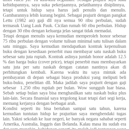
kehidupannya, saya suka pekerjaannya, pelatihannya disiplinnya,
tetapi untuk hidup saya harus jadi penulis dan menulis.
Gambarannya lebih kurang begini. Sebagai prajurit dengan pangkat
Lettu (1982 an) gaji dll nya semua 90 ribu perbulan, sudah
termasuk Uang Lauk Pauk. Cicilan rumah 60 ribu perbulan. Hidup
dengan 30 ribu dengan keluarga jelas sangat tidak memadai.
Tetapi dengan menulis saya kemudian memperoleh honor sebenar
75 ribu perbulan dengan volume tulisan minimal satu tulisan dalam
satu minggu. Saya kemudian mendapatkan kontrak kepenulisan
buku dengan kesediaan penerbit mau membayar satu naskah buku
sebesar satu juta rupiah. Kontrak aslinya jumlah honor adalah 12.5
% dan harga buku (cover price), tetapi penerbit mau membayarkan
satu juta per satu naskah dengan catatan nantinya akan di
perhitungkan kembali. Karena waktu itu saya mintak ada
pembayaran di depan sebagai biaya produksi yang meliputi beli
buku-buku, penelitian dll. Maka jadilah saya prajurit dengan gaji
sebesar
1.250 ribu rupiiah per bulan. Wow sungguh luar biasa.
Sebab setiap bulan saya bisa menghasilkan satu naskah buku plus
lain-lain. Secara finansial saya tergolong kuat tetapi dari segi kerja,
memang kerjanya dengan berbagai arah.
Kondisi seperti itu bisa bertahan sampai satu tahun, karena
kemudian tuntutan hidup ke prajuritan saya menghendaki tugas
lain. Yakni sekolah ke luar negeri, ke banyak negara sahabat seperti
Amerika, Australia, Inggris dan Belanda. Kalau masa itu sudah era