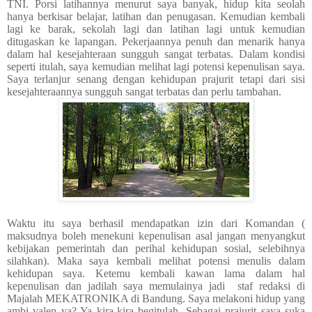
TNI. Porsi latihannya menurut saya banyak, hidup kita seolah
hanya berkisar belajar, latihan dan penugasan. Kemudian kembali
lagi ke barak, sekolah lagi dan latihan lagi untuk kemudian
ditugaskan ke lapangan. Pekerjaannya penuh dan menarik hanya
dalam hal kesejahteraan sungguh sangat terbatas. Dalam kondisi
seperti itulah, saya kemudian melihat lagi potensi kepenulisan saya.
Saya terlanjur senang dengan kehidupan prajurit tetapi dari sisi
kesejahteraannya sungguh sangat terbatas dan perlu tambahan.
Waktu itu saya berhasil mendapatkan izin dari Komandan (
maksudnya boleh menekuni kepenulisan asal jangan menyangkut
kebijakan pemerintah dan perihal kehidupan sosial, selebihnya
silahkan). Maka saya kembali melihat potensi menulis dalam
kehidupan saya. Ketemu kembali kawan lama dalam hal
kepenulisan dan jadilah saya memulainya jadi
staf redaksi di
Majalah MEKATRONIKA di Bandung. Saya melakoni hidup yang
ambi valen ya? Ya kira-kira begitulah. Sebagai prajurit saya suka