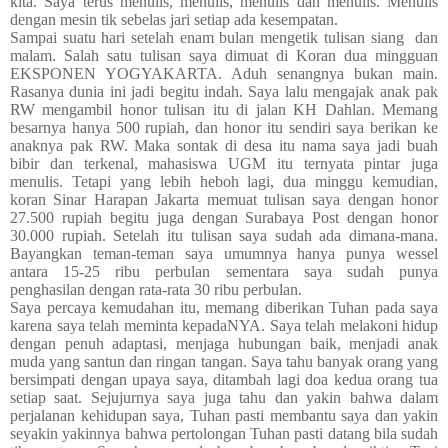
kita. Saya terus menulis, menulis, menulis dan menulis. Menulis
dengan mesin tik sebelas jari setiap ada kesempatan.
Sampai suatu hari setelah enam bulan mengetik tulisan siang
dan
malam. Salah satu tulisan saya dimuat di Koran dua mingguan
EKSPONEN YOGYAKARTA. Aduh senangnya bukan main.
Rasanya dunia ini jadi begitu indah. Saya lalu mengajak anak pak
RW mengambil honor tulisan itu di jalan KH Dahlan. Memang
besarnya hanya 500 rupiah, dan honor itu sendiri saya berikan ke
anaknya pak RW. Maka sontak di desa itu nama saya jadi buah
bibir dan terkenal, mahasiswa UGM itu ternyata pintar juga
menulis. Tetapi yang lebih heboh lagi, dua minggu kemudian,
koran Sinar Harapan Jakarta memuat tulisan saya dengan honor
27.500 rupiah begitu juga dengan Surabaya Post dengan honor
30.000 rupiah. Setelah itu tulisan saya sudah ada dimana-mana.
Bayangkan teman-teman saya umumnya hanya punya wessel
antara 15-25 ribu perbulan sementara saya sudah punya
penghasilan dengan rata-rata 30 ribu perbulan.
Saya percaya kemudahan itu, memang diberikan Tuhan pada saya
karena saya telah meminta kepadaNYA. Saya telah melakoni hidup
dengan penuh adaptasi, menjaga hubungan baik, menjadi anak
muda yang santun dan ringan tangan. Saya tahu banyak orang yang
bersimpati dengan upaya saya, ditambah lagi doa kedua orang tua
setiap saat. Sejujurnya saya juga tahu dan yakin bahwa dalam
perjalanan kehidupan saya, Tuhan pasti membantu saya dan yakin
seyakin yakinnya bahwa pertolongan Tuhan pasti datang bila sudah