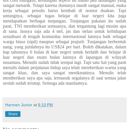
dot com mungkin, kehidupan seperti itu malah jadi tantangan yang
sangat menarik. Tetapi karena dunianya masih sangat manual, maka
kerja sebagai penulis harus kembali di nomor duakan. Tapi
untungnya, sebagai tugas belajar di luar negeri kita juga
mendapatkan berbagai tunjangan. Tunjangan pakaian itu sudah
pasti, TNI memberikan semuanya, dan tergantung lagi musim apa
di sana. Jasnya saja ada 4 stel, jas dan stelan untuk kehidupan
sosialisasi di tengah komunitas internasional lainnya baik sebagai
warga biasa (sipil) maupun sebagai prajurit. Tunjangan berbentuk
uang, yang jumlahnya itu US$24 per hari. Boleh dikatakan, dalam
tiap tahunnya 6 bulan di luar negeri untuk berlatih dan belajar di
luar negeri dan enam bulan lainnya di lapangan di wilayah
nusantara. Menulis sudah tidak sempat lagi. Tapi satu hal yang pasti
menulis dalam perjalanan hidup saya telah memberikan warna yang
sangat khas, dan saya sangat menikmatinya. Menulis telah
memberikan saya apa saja, termasuk segalanya di saat semua jalan
seolah sudah terutup. Semoga ada manfaatnya.
Harmen Junior
at
8:10 PM
Share