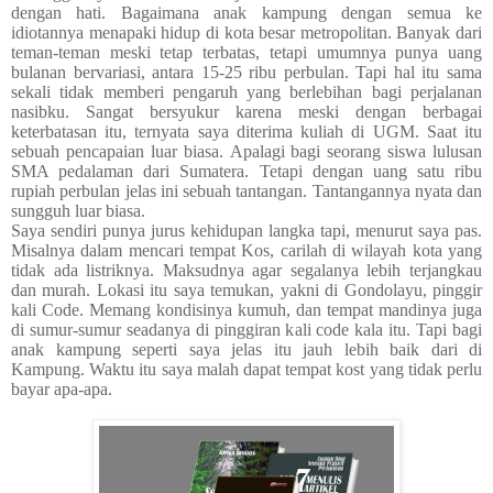
dengan hati. Bagaimana anak kampung dengan semua ke
idiotannya menapaki hidup di kota besar metropolitan. Banyak dari
teman-teman meski tetap terbatas, tetapi umumnya punya uang
bulanan bervariasi, antara 15-25 ribu perbulan. Tapi hal itu sama
sekali tidak memberi pengaruh yang berlebihan bagi perjalanan
nasibku. Sangat bersyukur karena meski dengan berbagai
keterbatasan itu, ternyata saya diterima kuliah di UGM. Saat itu
sebuah pencapaian luar biasa.
Apalagi bagi seorang siswa lulusan
SMA pedalaman dari Sumatera.
Tetapi dengan uang satu ribu
rupiah perbulan jelas ini sebuah tantangan. Tantangannya nyata dan
sungguh luar biasa.
Saya sendiri punya jurus kehidupan langka tapi
,
menurut
saya pas.
Misalnya dalam mencari tempat Kos, carilah di wilayah kota yang
tidak ada listriknya. Maksudnya agar segalanya lebih terjangkau
dan murah. Lokasi itu saya temukan, yakni di Gondolayu, pinggir
kali Code. Memang kondisinya kumuh, dan tempat mandinya juga
di sumur-sumur seadanya di pinggiran kali code
kala
itu. Tapi bagi
anak kampung seperti saya jelas itu jauh lebih baik dari di
Kampung. Waktu itu saya malah dapat tempat kost yang tidak perlu
bayar apa-apa.