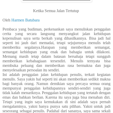
Ketika Semua Jalan Tertutup
Oleh
Harmen Batubara
Pembaca yang budiman, perkenankan saya menuliskan penggalan
cerita yang secara langsung menyangkut
jalan
kehidupan
kepenulisan saya serta berkah yang dihasilkannya. Bisa jadi hal
seperti ini jauh dari memadai, tetapi sejujurnnya menulis telah
memberiku segalanya.Harapan yang memberikan semangat
,
semangat
kehidupan yang enak dan bahagia untuk dilakoni.
Memang masih tetap dalam batasan bersahaja tetapi sungguh
memberikan kebahagiaan tersendiri. Menulis ternyata bisa
membuka peluang dan memberikan rasa bermakna dan juga
menyelesaikan persoalan itu sendiri.
Ini adalah penggalan
jalan
kehidupan penulis, terkait kegiatan
menulis. Saya yakin hal seperti
ini
akan memberikan sedikit makna
bagi banyak orang. Namun demikian saya percaya semua orang
mempunyai penggalan kehidupannya sendiri-sendiri yang juga
tidak kalah menariknya. Penggalan kehidupan yang tertatah dengan
emas dan bahkan berlian. Karena itu saya juga bisa menahan diri.
Tetapi yang ingin saya kemukakan di sini adalah saya pernah
mengalaminya, yakni hanya punya satu pilihan. Yakni untuk jadi
seseorang sebagai penulis. Padahal dari sananya, saya sama sekali