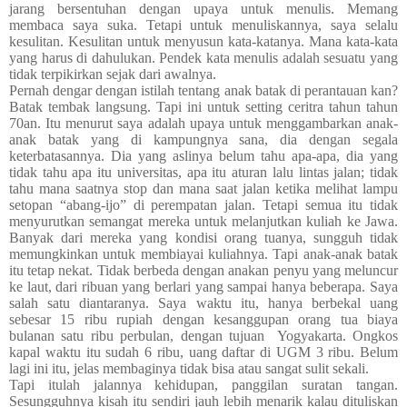
jarang bersentuhan dengan upaya untuk menulis. Memang
membaca saya suka. Tetapi untuk menuliskannya, saya selalu
kesulitan. Kesulitan untuk menyusun kata-katanya. Mana kata-kata
yang harus di dahulukan. Pendek kata menulis adalah sesuatu yang
tidak terpikirkan sejak dari awalnya.
Pernah dengar dengan istilah tentang anak batak di perantauan kan?
Batak tembak langsung. Tapi ini untuk setting ceritra tahun tahun
70an. Itu menurut saya adalah upaya untuk menggambarkan anak-
anak batak yang di kampungnya sana, dia dengan segala
keterbatasannya. Dia yang aslinya belum tahu apa-apa, dia yang
tidak tahu apa itu universitas, apa itu aturan lalu lintas jalan; tidak
tahu mana saatnya stop dan mana saat jalan ketika melihat lampu
setopan “abang-ijo” di
perempatan
jalan. Tetapi semua itu tidak
menyurutkan semangat mereka untuk melanjutkan kuliah ke Jawa.
Banyak dari mereka yang kondisi orang tuanya, sungguh tidak
memungkinkan untuk membiayai kuliahnya. Tapi anak-anak batak
itu tetap nekat.
Tidak berbeda dengan anakan penyu yang meluncur
ke laut, dari ribuan yang berlari yang sampai hanya beberapa.
Saya
salah satu diantaranya. Saya waktu itu, hanya berbekal uang
sebesar 15 ribu rupiah dengan kesanggupan orang tua biaya
bulanan satu ribu perbulan, dengan tujuan
Yogyakarta. Ongkos
kapal waktu itu sudah 6 ribu, uang daftar di UGM 3 ribu. Belum
lagi ini itu, jelas membaginya tidak bisa atau sangat sulit sekali.
Tapi itulah jalannya kehidupan, panggilan suratan tangan.
Sesungguhnya kisah itu sendiri jauh lebih menarik kalau dituliskan