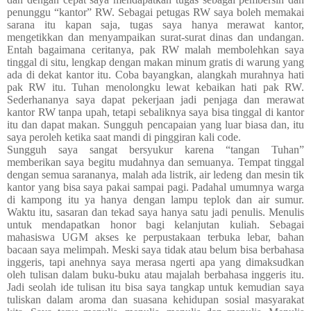
penunggu “kantor” RW. Sebagai petugas RW saya boleh memakai
sarana itu kapan saja, tugas saya hanya merawat kantor,
mengetikkan dan menyampaikan surat-surat dinas dan undangan.
Entah bagaimana ceritanya, pak RW malah membolehkan saya
tinggal di situ, lengkap dengan makan minum gratis di warung yang
ada di dekat kantor itu. Coba bayangkan, alangkah murahnya hati
pak RW itu. Tuhan menolongku lewat kebaikan hati pak RW.
Sederhananya saya dapat pekerjaan jadi penjaga dan merawat
kantor RW tanpa upah, tetapi sebaliknya saya bisa tinggal di kantor
itu dan dapat makan. Sungguh pencapaian yang luar biasa dan, itu
saya peroleh ketika saat mandi di pinggiran kali code.
Sungguh saya sangat bersyukur karena “tangan Tuhan”
memberikan saya begitu mudahnya dan semuanya. Tempat tinggal
dengan semua sarananya, malah ada listrik, air ledeng dan mesin tik
kantor yang bisa saya pakai sampai pagi. Padahal umumnya warga
di
kampong itu
ya hanya dengan lampu teplok dan air sumur.
Waktu itu, sasaran dan tekad saya hanya satu jadi penulis. Menulis
untuk mendapatkan honor bagi kelanjutan kuliah. Sebagai
mahasiswa UGM akses ke perpustakaan terbuka lebar, bahan
bacaan saya melimpah. Meski saya tidak atau belum bisa berbahasa
inggeris, tapi anehnya saya merasa ngerti apa yang dimaksudkan
oleh tulisan dalam buku-buku atau majalah berbahasa inggeris itu.
Jadi seolah ide tulisan itu bisa saya tangkap untuk kemudian saya
tuliskan dalam aroma dan suasana kehidupan sosial masyarakat