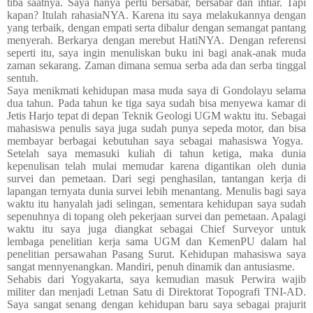
tiba saatnya. Saya hanya perlu bersabar, bersabar dan ihtiar. Tapi
kapan? Itulah rahasiaNYA. Karena itu saya melakukannya dengan
yang terbaik, dengan empati serta dibalur dengan semangat pantang
menyerah. Berkarya dengan merebut HatiNYA. Dengan referensi
seperti itu, saya ingin menuliskan buku ini bagi anak-anak muda
zaman sekarang. Zaman dimana semua serba ada dan serba tinggal
sentuh.
Saya menikmati kehidupan masa muda saya di Gondolayu selama
dua tahun. Pada tahun ke tiga saya sudah bisa menyewa kamar di
Jetis Harjo tepat di depan Teknik Geologi UGM waktu itu. Sebagai
mahasiswa penulis saya juga sudah punya sepeda motor, dan bisa
membayar berbagai kebutuhan saya sebagai mahasiswa Yogya.
Setelah saya memasuki kuliah di tahun ketiga, maka dunia
kepenulisan telah mulai memudar karena digantikan oleh dunia
survei dan pemetaan. Dari segi penghasilan, tantangan kerja di
lapangan ternyata dunia survei lebih menantang. Menulis bagi saya
waktu itu hanyalah jadi selingan, sementara kehidupan saya sudah
sepenuhnya di topang oleh pekerjaan survei dan pemetaan. Apalagi
waktu itu saya juga diangkat sebagai Chief Surveyor untuk
lembaga penelitian kerja sama UGM dan KemenPU dalam hal
penelitian persawahan Pasang Surut. Kehidupan mahasiswa saya
sangat mennyenangkan. Mandiri, penuh dinamik dan antusiasme.
Sehabis dari Yogyakarta, saya kemudian masuk Perwira wajib
militer dan menjadi Letnan Satu di Direktorat Topografi TNI-AD.
Saya sangat senang dengan kehidupan baru saya sebagai prajurit