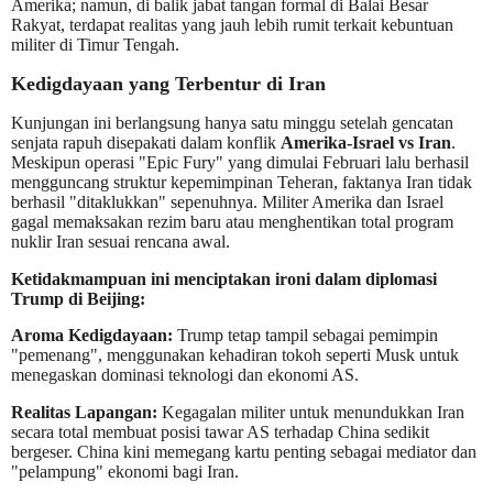
Amerika; namun, di balik jabat tangan formal di Balai Besar
Rakyat, terdapat realitas yang jauh lebih rumit terkait kebuntuan
militer di Timur Tengah.
Kedigdayaan yang Terbentur di Iran
Kunjungan ini berlangsung hanya satu minggu setelah gencatan
senjata rapuh disepakati dalam konflik
Amerika-Israel vs Iran
.
Meskipun operasi "Epic Fury" yang dimulai Februari lalu berhasil
mengguncang struktur kepemimpinan Teheran, faktanya Iran tidak
berhasil "ditaklukkan" sepenuhnya. Militer Amerika dan Israel
gagal memaksakan rezim baru atau menghentikan total program
nuklir Iran sesuai rencana awal.
Ketidakmampuan ini menciptakan ironi dalam diplomasi
Trump di Beijing:
Aroma Kedigdayaan:
Trump tetap tampil sebagai pemimpin
"pemenang", menggunakan kehadiran tokoh seperti Musk untuk
menegaskan dominasi teknologi dan ekonomi AS.
Realitas Lapangan:
Kegagalan militer untuk menundukkan Iran
secara total membuat posisi tawar AS terhadap China sedikit
bergeser. China kini memegang kartu penting sebagai mediator dan
"pelampung" ekonomi bagi Iran.